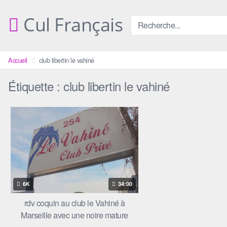
Skip
to
Cul Français
content
Accueil
club libertin le vahiné
Étiquette :
club libertin le vahiné
6K
34:00
rdv coquin au club le Vahiné à
Marseille avec une noire mature