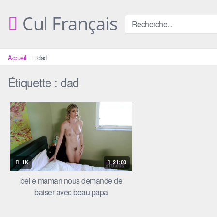
Skip
to
Cul Français
content
Accueil
dad
Étiquette :
dad
1K
21:00
belle maman nous demande de
baiser avec beau papa